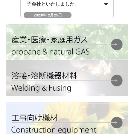
子会社といたしました。
2023年12月25日
ホームページをリニューアルいたし
ました。
2022年10月07日
Webサーバー移転のお知らせ【10月
8日（土）23時頃〜およそ1日程度】
2021年10月01日
東京実業(有)の事業を東京支店に統
合しました。
2019年10月01日
兵庫県尼崎市の(有)オー・エス・ジ
ーの事業を継承し、同所に関西支店を
開設しました。
2017年07月01日