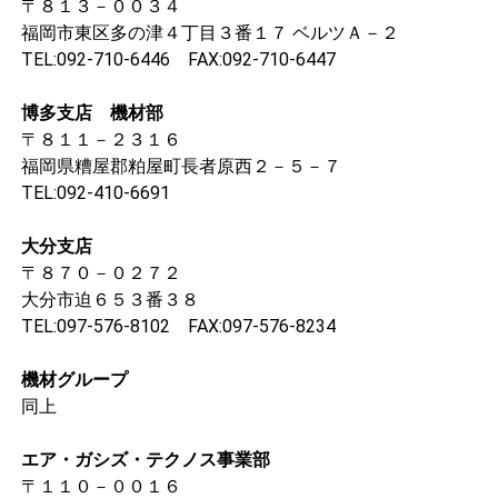
〒８１３－００３４
福岡市東区多の津４丁目３番１７ ベルツＡ－２
TEL:092-710-6446 FAX:092-710-6447
博多支店 機材部
〒８１１－２３１６
福岡県糟屋郡粕屋町長者原西２－５－７
TEL:092-410-6691
大分支店
〒８７０－０２７２
大分市迫６５３番３８
TEL:097-576-8102 FAX:097-576-8234
機材グループ
同上
エア・ガシズ・テクノス事業部
〒１１０－００１６