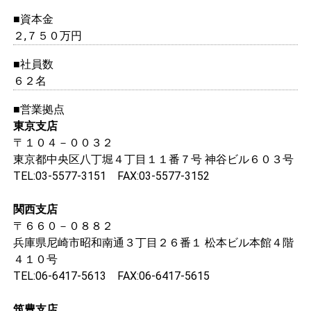
■資本金
２,７５０万円
■社員数
６２名
■営業拠点
東京支店
〒１０４－００３２
東京都中央区八丁堀４丁目１１番７号 神谷ビル６０３号
TEL:03-5577-3151 FAX:03-5577-3152
関西支店
〒６６０－０８８２
兵庫県尼崎市昭和南通３丁目２６番１ 松本ビル本館４階
４１０号
TEL:06-6417-5613 FAX:06-6417-5615
筑豊支店