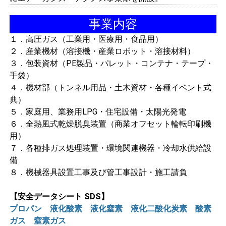
事業内容
１．高圧ガス（工業用・医療用・食品用）
２．産業機材（溶接機・産業ロボット・溶接材料）
３．包装資材（PE製品・パレット・コンテナ・テープ・
手袋）
４．機材部（トンネル用品・土木資材・各種イベント式
典）
５．家庭用、業務用LPG・住宅設備・太陽光発電
６．全熱風式乾燥脱臭装置（商業オフセット輪転印刷機
用）
７．各種排ガス処理装置・環境関連機器・冷却水供給設
備
８．機械器具設置工事及び管工事設計・施工請負
【安全データシート SDS】
プロパン
液化酸素
液化窒素
液化二酸化炭素
酸素
ガス
窒素ガス